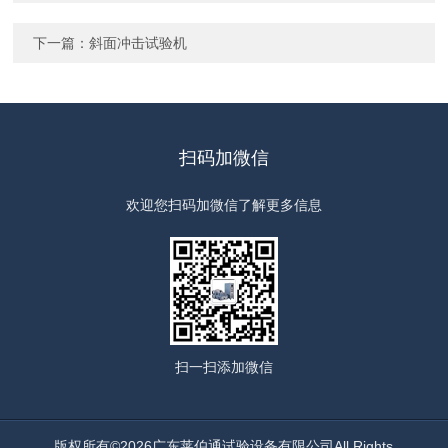
下一篇：
斜面冲击试验机
扫码加微信
欢迎您扫码加微信了解更多信息
扫一扫
添加微信
版权所有©2026广东莱伯通试验设备有限公司All Rights