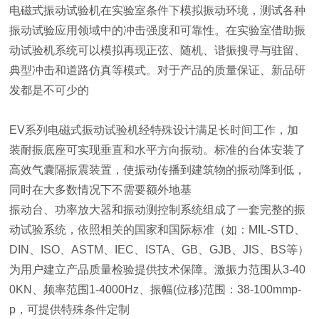
电磁式振动试验机在实验室条件下模拟振动环境，测试各种
振动试验应用领域中的冲击强度和可靠性。在实验室借助振
动试验机系统可以模拟再现正弦、随机、谐振搜寻与驻留、
典型冲击和道路仿真等模式。对于产品的质量保证、新品研
发都是不可少的
EV系列电磁式振动试验机经特殊设计满足长时间工作，加
装耐振底座可实现垂直和水平方向振动。标准的台体安装了
高效气囊隔振震装置，使振动传播到建筑物的振动降到低，
同时在大多数情况下不需要额外地基
振动台、功率放大器和振动测控制系统组成了一套完整的振
动试验系统，依照相关的国家和国际标准（如：MIL-STD、
DIN、ISO、ASTM、IEC、ISTA、GB、GJB、JIS、BS等）
为用户建立产品质量检验提供技术保障。激振力范围从3-40
0KN、频率范围1-4000Hz、振幅(位移)范围：38-100mmp-
p，可提供特殊条件定制