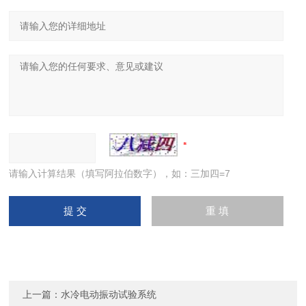
请输入计算结果（填写阿拉伯数字），如：三加四=7
上一篇：
水冷电动振动试验系统