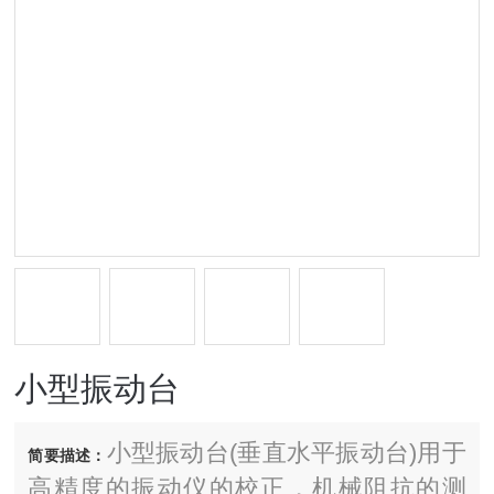
小型振动台
小型振动台(垂直水平振动台)用于
简要描述：
高精度的振动仪的校正，机械阻抗的测