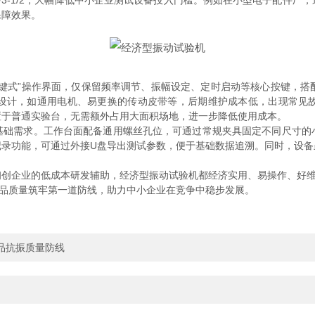
/3-1/2，大幅降低中小企业测试设备投入门槛。例如在小型电子配件厂
保障效果。
式”操作界面，仅保留频率调节、振幅设定、定时启动等核心按键，搭配清
设计，如通用电机、易更换的传动皮带等，后期维护成本低，出现常见
置于普通实验台，无需额外占用大面积场地，进一步降低使用成本。
需求。工作台面配备通用螺丝孔位，可通过常规夹具固定不同尺寸的
记录功能，可通过外接U盘导出测试参数，便于基础数据追溯。同时，设备
。
企业的低成本研发辅助，经济型振动试验机都经济实用、易操作、好维护
产品质量筑牢第一道防线，助力中小企业在竞争中稳步发展。
抗振质量防线​