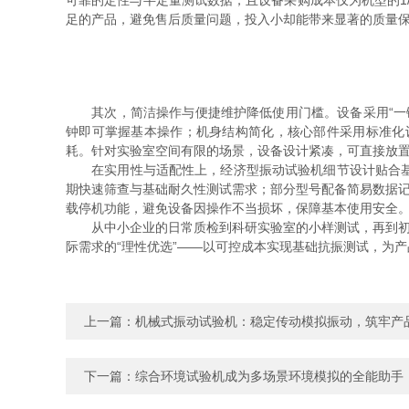
可靠的定性与半定量测试数据，且设备采购成本仅为机型的1
足的产品，避免售后质量问题，投入小却能带来显著的质量
其次，简洁操作与便捷维护降低使用门槛。设备采用“一键
钟即可掌握基本操作；机身结构简化，核心部件采用标准化
耗。针对实验室空间有限的场景，设备设计紧凑，可直接放
在实用性与适配性上，经济型振动试验机细节设计贴合基础
期快速筛查与基础耐久性测试需求；部分型号配备简易数据
载停机功能，避免设备因操作不当损坏，保障基本使用安全
从中小企业的日常质检到科研实验室的小样测试，再到初创
际需求的“理性优选”——以可控成本实现基础抗振测试，为
上一篇：
机械式振动试验机：稳定传动模拟振动，筑牢产品
下一篇：
综合环境试验机成为多场景环境模拟的全能助手